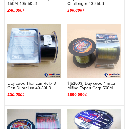
150M-405-50LB
Challenger 40-25LB
240
,000
₫
160
,000
₫
Dây cước Thái Lan Relix 3
⚕️[51003] Dây cước 4 màu
Gen Duranium 40-30LB
Mifine Expert Carp 500M
150
,000
₫
1800,000
₫