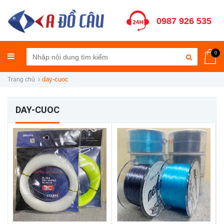
0987 926 535
0
day-cuoc
Trang chủ
DAY-CUOC