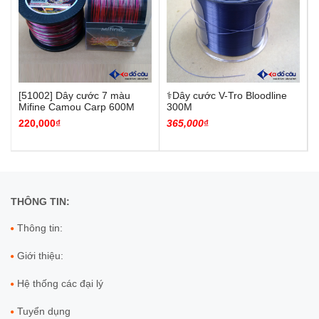
[51002] Dây cước 7 màu
⚕️Dây cước V-Tro Bloodline
Mifine Camou Carp 600M
300M
220,000
₫
365
,000
₫
THÔNG TIN:
Thông tin:
Giới thiệu:
Hệ thống các đại lý
Tuyển dụng