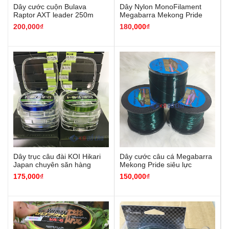
Dây cước cuộn Bulava
Dây Nylon MonoFilament
Raptor AXT leader 250m
Megabarra Mekong Pride
500M
200,000₫
180
,000
₫
Dây trục câu đài KOI Hikari
Dây cước câu cá Megabarra
Japan chuyên săn hàng
Mekong Pride siêu lực
175,
000
₫
150,
000
₫