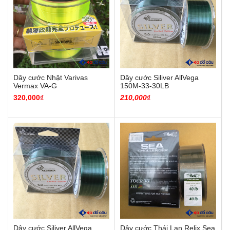
Dây cước Nhật Varivas
Dây cước Siliver AllVega
Vermax VA-G
150M-33-30LB
3
20
,000
₫
210
,000
₫
Dây cước Siliver AllVega
Dây cước Thái Lan Relix Sea