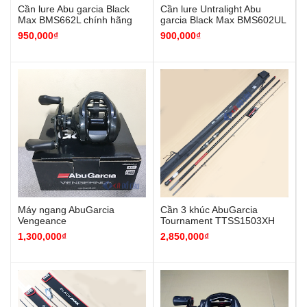
Cần lure Abu garcia Black
Cần lure Untralight Abu
Max BMS662L chính hãng
garcia Black Max BMS602UL
chính hãng
950,000
₫
900,000
₫
Máy ngang AbuGarcia
Cần 3 khúc AbuGarcia
Vengeance
Tournament TTSS1503XH
pát máu điều chỉnh được
1,300,000
₫
2,850,000
₫